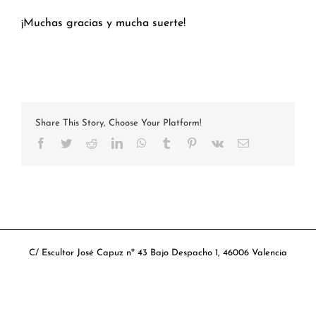
¡Muchas gracias y mucha suerte!
Share This Story, Choose Your Platform!
Facebook
Twitter
Reddit
LinkedIn
WhatsApp
Tumblr
Pinterest
Vk
Correo
electrónico
C/ Escultor José Capuz nº 43 Bajo Despacho 1, 46006 Valencia