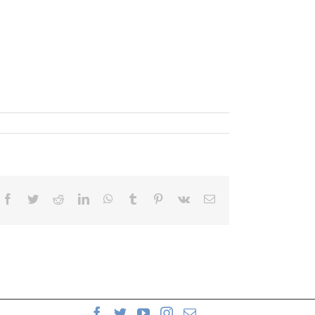
Facebook
Twitter
Reddit
LinkedIn
WhatsApp
Tumblr
Pinterest
Vk
Correo
electrónico