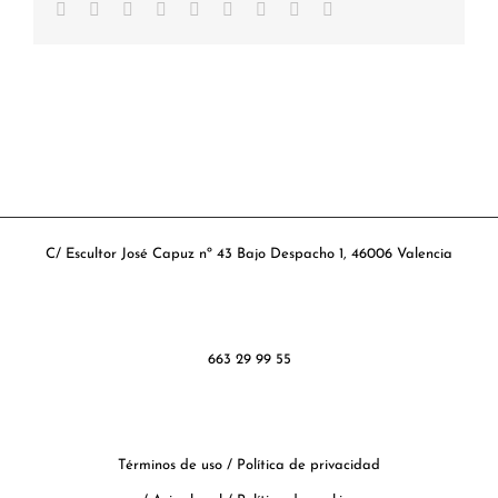
Facebook
Twitter
Reddit
LinkedIn
WhatsApp
Tumblr
Pinterest
Vk
Correo
electrónico
C/ Escultor José Capuz nº 43 Bajo Despacho 1, 46006 Valencia
663 29 99 55
Términos de uso
/
Política de privacidad