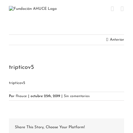
Saltar
al
contenido
Anterior
tripticov5
tripticov5
Por
fhauce
|
octubre 25th, 2019
|
Sin comentarios
Share This Story, Choose Your Platform!