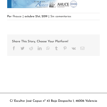
Por
fhauce
|
octubre 21st, 2019
|
Sin comentarios
Share This Story, Choose Your Platform!
Facebook
Twitter
Reddit
LinkedIn
WhatsApp
Tumblr
Pinterest
Vk
Correo
electrónico
C/ Escultor José Capuz nº 43 Bajo Despacho 1, 46006 Valencia