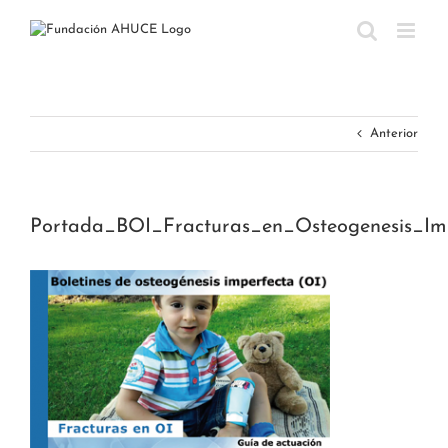
Saltar
al
contenido
Anterior
Portada_BOI_Fracturas_en_Osteogenesis_Im