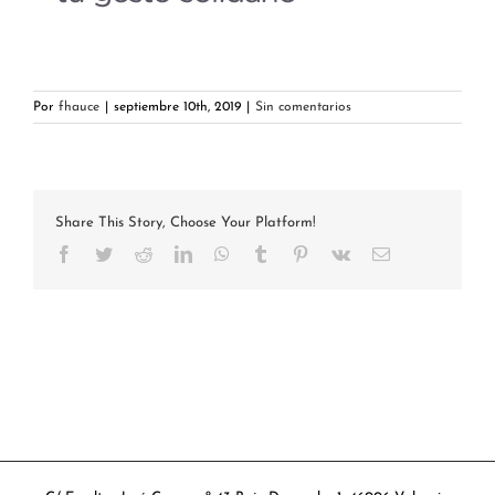
Por
fhauce
|
septiembre 10th, 2019
|
Sin comentarios
Share This Story, Choose Your Platform!
Facebook
Twitter
Reddit
LinkedIn
WhatsApp
Tumblr
Pinterest
Vk
Correo
electrónico