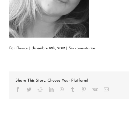
Por
fhauce
|
diciembre 18th, 2019
|
Sin comentarios
Share This Story, Choose Your Platform!
Facebook
Twitter
Reddit
LinkedIn
WhatsApp
Tumblr
Pinterest
Vk
Correo
electrónico