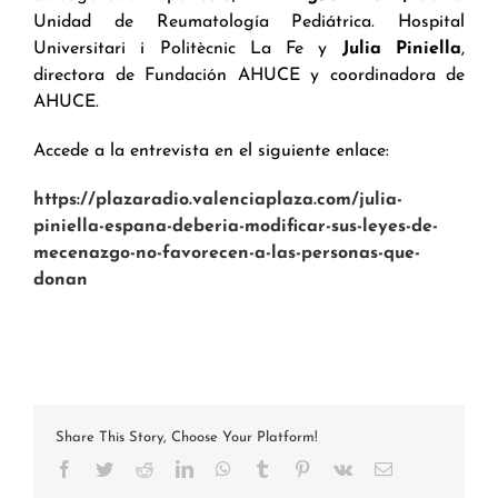
Unidad de Reumatología Pediátrica. Hospital
Universitari i Politècnic La Fe y
Julia Piniella
,
directora de Fundación AHUCE y coordinadora de
AHUCE.
Accede a la entrevista en el siguiente enlace:
https://plazaradio.valenciaplaza.com/julia-
piniella-espana-deberia-modificar-sus-leyes-de-
mecenazgo-no-favorecen-a-las-personas-que-
donan
Share This Story, Choose Your Platform!
Facebook
Twitter
Reddit
LinkedIn
WhatsApp
Tumblr
Pinterest
Vk
Correo
electrónico