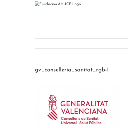
Saltar
al
contenido
gv_conselleria_sanitat_rgb-1