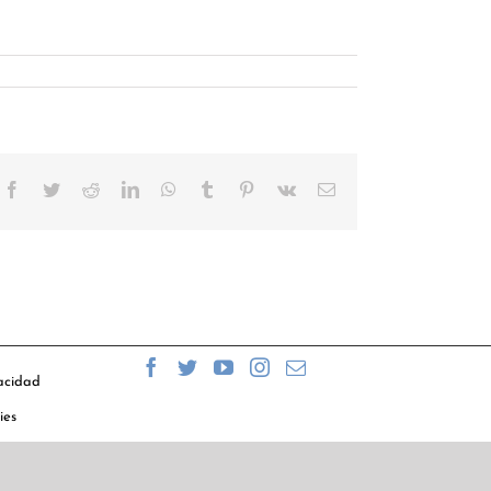
Facebook
Twitter
Reddit
LinkedIn
WhatsApp
Tumblr
Pinterest
Vk
Correo
electrónico
vacidad
ies