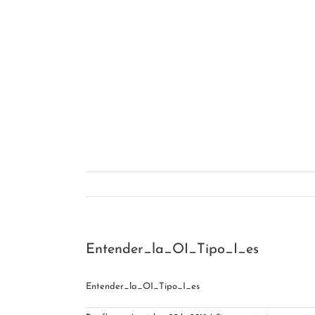
Saltar
al
contenido
Entender_la_OI_Tipo_I_es
Entender_la_OI_Tipo_I_es