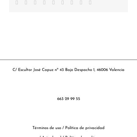
Facebook
Twitter
Reddit
LinkedIn
WhatsApp
Tumblr
Pinterest
Vk
Correo
electrónico
C/ Escultor José Capuz nº 43 Bajo Despacho 1, 46006 Valencia
663 29 99 55
Términos de uso
/
Política de privacidad