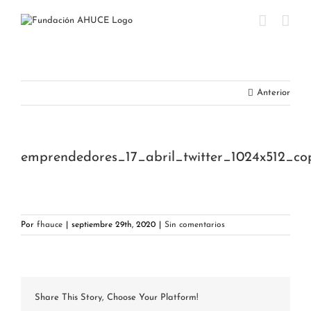
Saltar
al
contenido
Anterior
emprendedores_17_abril_twitter_1024x512_co
Por
fhauce
|
septiembre 29th, 2020
|
Sin comentarios
Share This Story, Choose Your Platform!