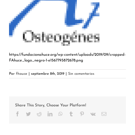
https://fundacionahuce.org/wp-content/uploads/2019/09/cropped-
FAhuce_logo_negro-1-e1567793872678.png
Por
fhauce
|
septiembre 8th, 2019
|
Sin comentarios
Share This Story, Choose Your Platform!
Facebook
Twitter
Reddit
LinkedIn
WhatsApp
Tumblr
Pinterest
Vk
Correo
electrónico