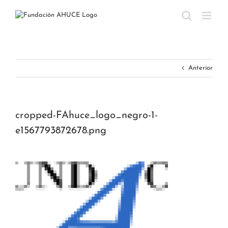
Saltar
al
contenido
Anterior
cropped-FAhuce_logo_negro-1-
e1567793872678.png