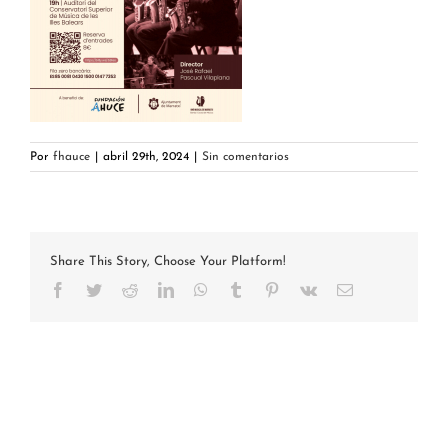
Por
fhauce
|
abril 29th, 2024
|
Sin comentarios
Share This Story, Choose Your Platform!
Facebook
Twitter
Reddit
LinkedIn
WhatsApp
Tumblr
Pinterest
Vk
Correo
electrónico