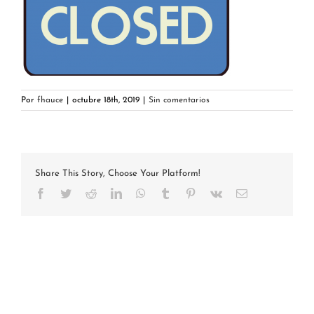
Por
fhauce
|
octubre 18th, 2019
|
Sin comentarios
Share This Story, Choose Your Platform!
Facebook
Twitter
Reddit
LinkedIn
WhatsApp
Tumblr
Pinterest
Vk
Correo
electrónico