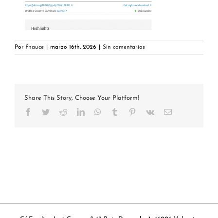
Por
fhauce
|
marzo 16th, 2026
|
Sin comentarios
Share This Story, Choose Your Platform!
Facebook
Twitter
Reddit
LinkedIn
WhatsApp
Tumblr
Pinterest
Vk
Correo
electrónico