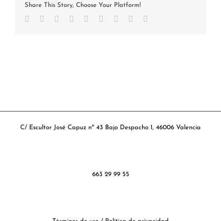
Share This Story, Choose Your Platform!
Facebook
Twitter
Reddit
LinkedIn
WhatsApp
Tumblr
Pinterest
Vk
Correo
electrónico
C/ Escultor José Capuz nº 43 Bajo Despacho 1, 46006 Valencia
663 29 99 55