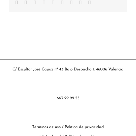
Facebook
Twitter
Reddit
LinkedIn
WhatsApp
Tumblr
Pinterest
Vk
Correo
electrónico
C/ Escultor José Capuz nº 43 Bajo Despacho 1, 46006 Valencia
663 29 99 55
Términos de uso
/
Política de privacidad