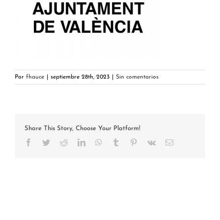
Por
fhauce
|
septiembre 28th, 2023
|
Sin comentarios
Share This Story, Choose Your Platform!
Facebook
Twitter
Reddit
LinkedIn
WhatsApp
Tumblr
Pinterest
Vk
Correo
electrónico