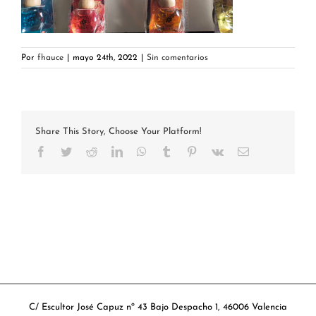
Por
fhauce
|
mayo 24th, 2022
|
Sin comentarios
Share This Story, Choose Your Platform!
Facebook
Twitter
Reddit
LinkedIn
WhatsApp
Tumblr
Pinterest
Vk
Correo
electrónico
C/ Escultor José Capuz nº 43 Bajo Despacho 1, 46006 Valencia