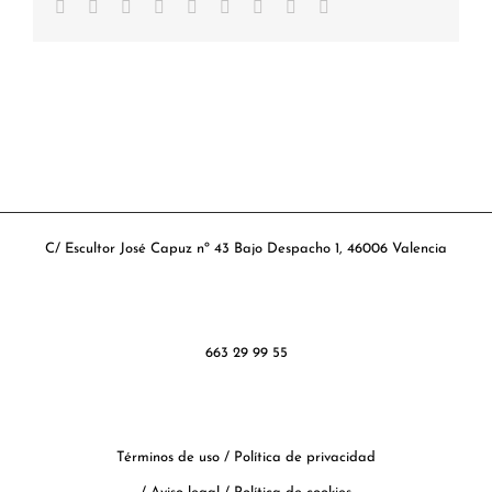
Facebook
Twitter
Reddit
LinkedIn
WhatsApp
Tumblr
Pinterest
Vk
Correo
electrónico
C/ Escultor José Capuz nº 43 Bajo Despacho 1, 46006 Valencia
663 29 99 55
Términos de uso
/
Política de privacidad