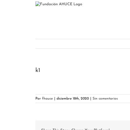
Saltar
al
contenido
k1
Por
fhauce
|
diciembre 18th, 2020
|
Sin comentarios