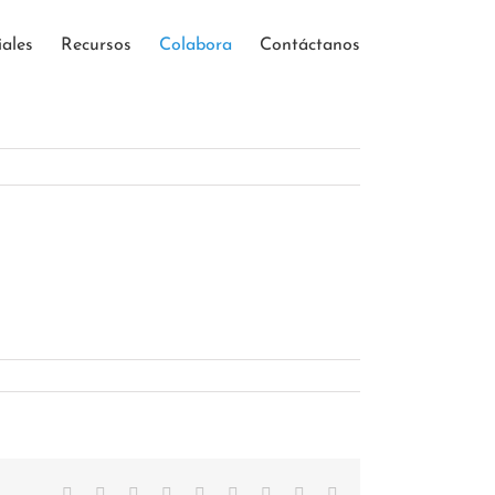
iales
Recursos
Colabora
Contáctanos
Facebook
Twitter
Reddit
LinkedIn
WhatsApp
Tumblr
Pinterest
Vk
Correo