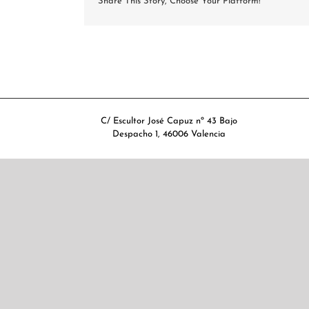
Share This Story, Choose Your Platform!
C/ Escultor José Capuz nº 43 Bajo
Despacho 1, 46006 Valencia