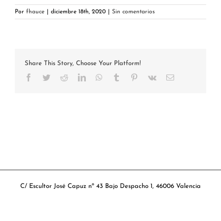
Por
fhauce
|
diciembre 18th, 2020
|
Sin comentarios
Share This Story, Choose Your Platform!
Facebook
Twitter
Reddit
LinkedIn
WhatsApp
Tumblr
Pinterest
Vk
Correo
electrónico
C/ Escultor José Capuz nº 43 Bajo Despacho 1, 46006 Valencia