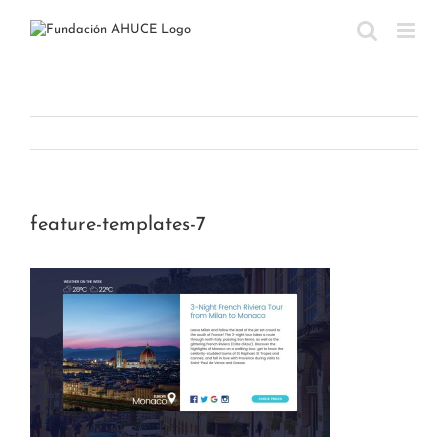
Saltar
al
contenido
feature-templates-7