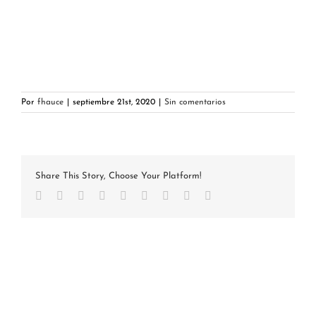
Por
fhauce
|
septiembre 21st, 2020
|
Sin comentarios
Share This Story, Choose Your Platform!
Facebook
Twitter
Reddit
LinkedIn
WhatsApp
Tumblr
Pinterest
Vk
Correo
electrónico