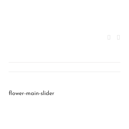
Saltar
al
contenido
flower-main-slider