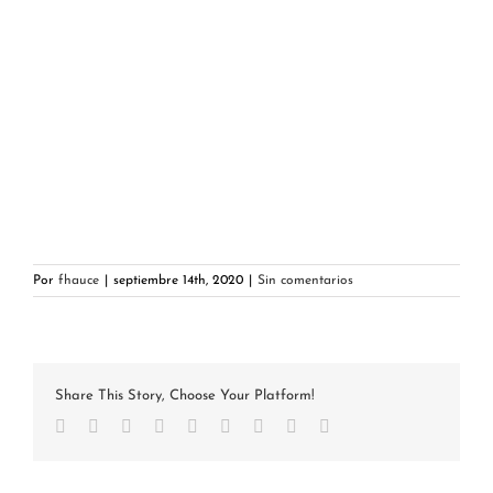
Por
fhauce
|
septiembre 14th, 2020
|
Sin comentarios
Share This Story, Choose Your Platform!
Facebook
Twitter
Reddit
LinkedIn
WhatsApp
Tumblr
Pinterest
Vk
Correo
electrónico