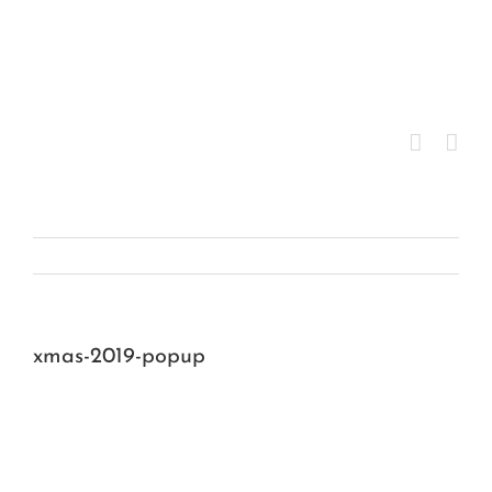
Saltar
al
contenido
xmas-2019-popup