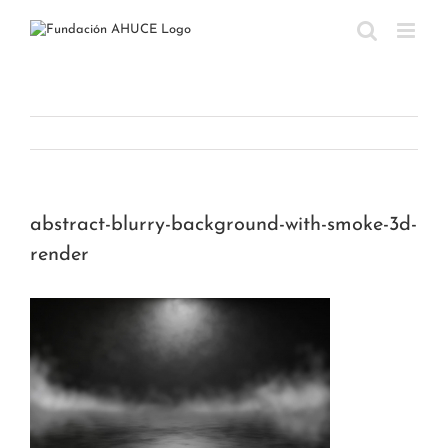
Saltar
al
contenido
abstract-blurry-background-with-smoke-3d-
render