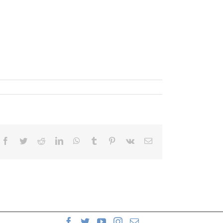
Facebook
Twitter
Reddit
LinkedIn
WhatsApp
Tumblr
Pinterest
Vk
Correo
electrónico