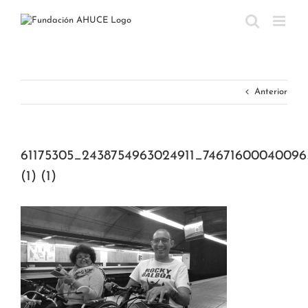
Saltar
al
contenido
Anterior
61175305_2438754963024911_7467160004009
(1) (1)