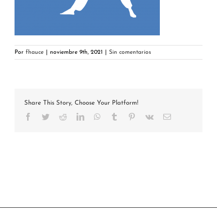
Por
fhauce
|
noviembre 9th, 2021
|
Sin comentarios
Share This Story, Choose Your Platform!
Facebook
Twitter
Reddit
LinkedIn
WhatsApp
Tumblr
Pinterest
Vk
Correo
electrónico