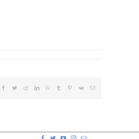
Facebook
Twitter
Reddit
LinkedIn
WhatsApp
Tumblr
Pinterest
Vk
Correo
electrónico