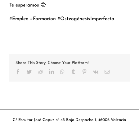
Te esperamos 🤓
#Empleo #Formacion #OsteogénesisImperfecta
Share This Story, Choose Your Platform!
Facebook
Twitter
Reddit
LinkedIn
WhatsApp
Tumblr
Pinterest
Vk
Correo
electrónico
C/ Escultor José Capuz nº 43 Bajo Despacho 1, 46006 Valencia